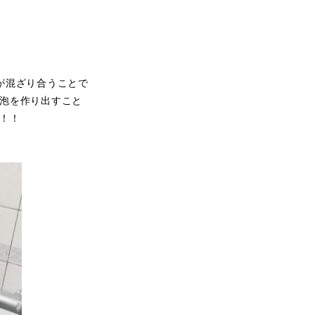
が混ざり合うことで
泡を作り出すこと
！！