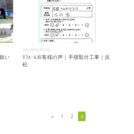
2023年01月05日
お願い
ﾘﾌｫｰﾑお客様の声｜手摺取付工事｜浜
松
«
1
2
3