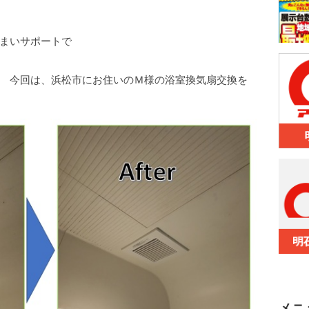
は。
ートで
す。
住いのＭ様の浴室換気扇交換を
メニ