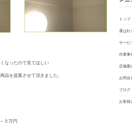
トップ
選ばれ
サービ
…？】
作業事
なくなったので見てほしい
店舗案
の商品を提案させて頂きました。
お問合
ブログ
ズ
お客様
間
５万円