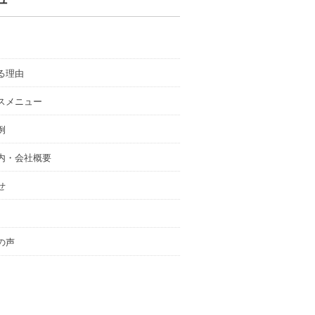
る理由
スメニュー
例
内・会社概要
せ
の声