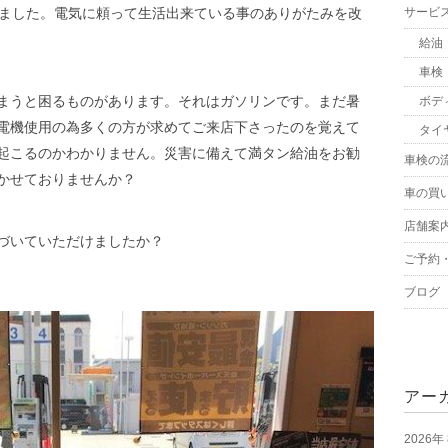
きました。電気に頼って生活出来ている事のありがたみを改
サービ
給油
車検
まうと困るものがあります。それはガソリンです。まだ暑
ボデ
電機使用の為多くの方が求めてご来店下さったのを覚えて
タイ
起こるのかわかりません。災害に備えて満タン給油をお勧
車検の
かせておりませんか？
車の買
店舗案
づいていただけましたか？
ご予約
ブログ
アー
2026年